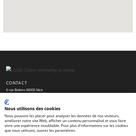
CONTACT
6 rue Bottero 06000 Nice
et également en Visioconférence
+33 6 25 08 35 04
contact@claranaturo.com
Nous utilisons des cookies
Nous pouvons les placer pour analyser les données de nos visiteurs,
améliorer notre site Web, afficher un contenu personnalisé et vous faire
Politique de confidentialité
vivre une expérience inoubliable. Pour plus d'informations sur les cookies
que nous utilisons, ouvrez les paramètres.
SUIVEZ-MOI SUR LES RÉSEAUX